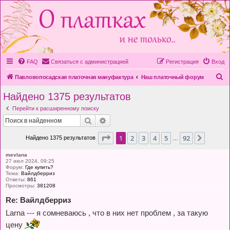
FAQ
Связаться с администрацией
Регистрация
Вход
П
Павловопосадская платочная мануфактура
Наш платочный форум
о
Найдено 1375 результатов
и
Перейти к расширенному поиску
с
Поиск
Расширенный поиск
к
Страница
1
из
92
1
2
3
4
5
92
След.
Найдено 1375 результатов
…
mevlana
27 июл 2024, 09:25
Форум:
Где купить?
Тема:
Вайлдберриз
Ответы:
861
Просмотры:
381208
Re: Вайлдберриз
Larna --- я сомневаюсь , что в них нет проблем , за такую
цену