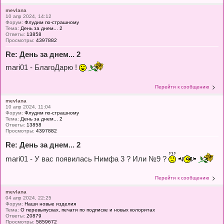
mevlana
10 апр 2024, 14:12
Форум:
Флудим по-страшному
Тема:
День за днем... 2
Ответы:
13858
Просмотры:
4397882
Re: День за днем... 2
mari01 - БлагоДарю !
Перейти к сообщению
mevlana
10 апр 2024, 11:04
Форум:
Флудим по-страшному
Тема:
День за днем... 2
Ответы:
13858
Просмотры:
4397882
Re: День за днем... 2
mari01 - У вас появилась Нимфа 3 ? Или №9 ?
Перейти к сообщению
mevlana
04 апр 2024, 22:25
Форум:
Наши новые изделия
Тема:
О перевыпусках, печати по подписке и новых колоритах
Ответы:
20879
Просмотры:
5859672