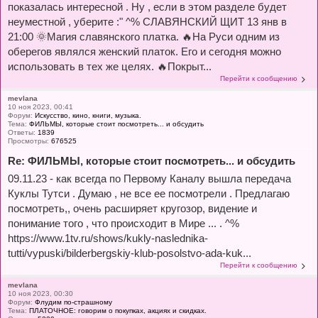
показалась интересной . Ну , если в этом разделе будет
неуместной , уберите :" ^% СЛАВЯНСКИЙ ЩИТ 13 янв в
21:00 🌞Магия славянского платка. 🔥На Руси одним из
оберегов являлся женский платок. Его и сегодня можно
использовать в тех же целях. 🔥Покрыт...
Перейти к сообщению
mevlana
10 ноя 2023, 00:41
Форум:
Искусство, кино, книги, музыка.
Тема:
ФИЛЬМЫ, которые стоит посмотреть... и обсудить
Ответы:
1839
Просмотры:
676525
Re: ФИЛЬМЫ, которые стоит посмотреть... и обсудить
09.11.23 - как всегда по Первому Каналу вышла передача
Куклы Тутси . Думаю , не все ее посмотрели . Предлагаю
посмотреть,, очень расширяет кругозор, видение и
понимание того , что происходит в Мире ... . ^%
https://www.1tv.ru/shows/kukly-naslednika-
tutti/vypuski/bilderbergskiy-klub-posolstvo-ada-kuk...
Перейти к сообщению
mevlana
10 ноя 2023, 00:30
Форум:
Флудим по-страшному
Тема:
ПЛАТОЧНОЕ: говорим о покупках, акциях и скидках.