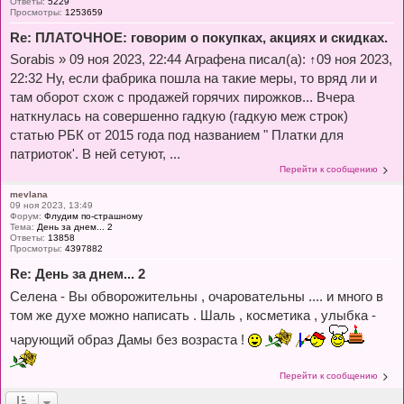
Ответы:
5229
Просмотры:
1253659
Re: ПЛАТОЧНОЕ: говорим о покупках, акциях и скидках.
Sorabis » 09 ноя 2023, 22:44 Аграфена писал(а): ↑09 ноя 2023,
22:32 Ну, если фабрика пошла на такие меры, то вряд ли и
там оборот схож с продажей горячих пирожков... Вчера
наткнулась на совершенно гадкую (гадкую меж строк)
статью РБК от 2015 года под названием " Платки для
патриоток'. В ней сетуют, ...
Перейти к сообщению
mevlana
09 ноя 2023, 13:49
Форум:
Флудим по-страшному
Тема:
День за днем... 2
Ответы:
13858
Просмотры:
4397882
Re: День за днем... 2
Селена - Вы обворожительны , очаровательны .... и много в
том же духе можно написать . Шаль , косметика , улыбка -
чарующий образ Дамы без возраста !
Перейти к сообщению