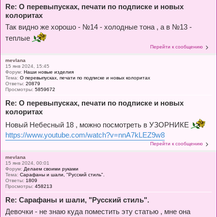
Re: О перевыпусках, печати по подписке и новых
колоритах
Так видно же хорошо - №14 - холодные тона , а в №13 -
теплые
Перейти к сообщению
mevlana
15 янв 2024, 15:45
Форум:
Наши новые изделия
Тема:
О перевыпусках, печати по подписке и новых колоритах
Ответы:
20879
Просмотры:
5859672
Re: О перевыпусках, печати по подписке и новых
колоритах
Новый Небесный 18 , можно посмотреть в УЗОРНИКЕ
https://www.youtube.com/watch?v=nnA7kLEZ9w8
Перейти к сообщению
mevlana
15 янв 2024, 00:01
Форум:
Делаем своими руками
Тема:
Сарафаны и шали, "Русский стиль".
Ответы:
1809
Просмотры:
458213
Re: Сарафаны и шали, "Русский стиль".
Девочки - не знаю куда поместить эту статью , мне она