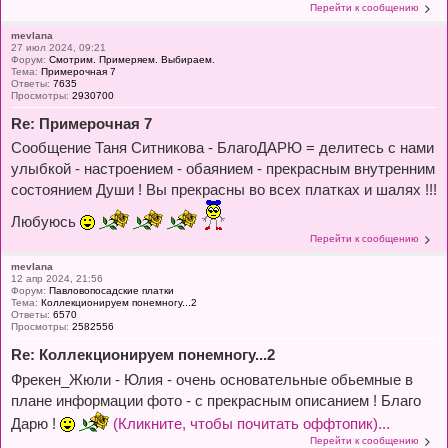
Перейти к сообщению
mevlana
27 июл 2024, 09:21
Форум:
Смотрим. Примеряем. Выбираем.
Тема:
Примерочная 7
Ответы:
7635
Просмотры:
2930700
Re: Примерочная 7
Сообщение Таня Ситникова - БлагоДАРЮ = делитесь с нами
улыбкой - настроением - обаянием - прекрасным внутренним
состоянием Души ! Вы прекрасны во всех платках и шалях !!!
Любуюсь
Перейти к сообщению
mevlana
12 апр 2024, 21:56
Форум:
Павловопосадские платки
Тема:
Коллекционируем понемногу...2
Ответы:
6570
Просмотры:
2582556
Re: Коллекционируем понемногу...2
Фрекен_Жюли - Юлия - очень основательные обьемные в
плане информации фото - с прекрасным описанием ! Благо
Дарю !
(Кликните, чтобы почитать оффтопик)...
Перейти к сообщению