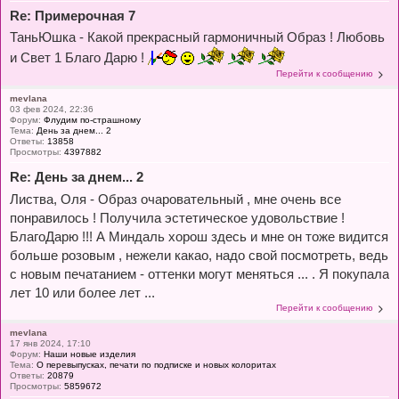
Re: Примерочная 7
ТаньЮшка - Какой прекрасный гармоничный Образ ! Любовь
и Свет 1 Благо Дарю !
Перейти к сообщению
mevlana
03 фев 2024, 22:36
Форум:
Флудим по-страшному
Тема:
День за днем... 2
Ответы:
13858
Просмотры:
4397882
Re: День за днем... 2
Листва, Оля - Образ очаровательный , мне очень все
понравилось ! Получила эстетическое удовольствие !
БлагоДарю !!! А Миндаль хорош здесь и мне он тоже видится
больше розовым , нежели какао, надо свой посмотреть, ведь
с новым печатанием - оттенки могут меняться ... . Я покупала
лет 10 или более лет ...
Перейти к сообщению
mevlana
17 янв 2024, 17:10
Форум:
Наши новые изделия
Тема:
О перевыпусках, печати по подписке и новых колоритах
Ответы:
20879
Просмотры:
5859672