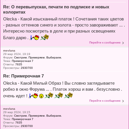
Re: О перевыпусках, печати по подписке и новых
колоритах
Olecka - Какой изысканный платок ! Сочетания таких цветов
- разных оттенков синего и золота - просто завораживают ... .
Интересно посмотреть в деле и при разных освещениях
Благо дарю .
Перейти к сообщению
mevlana
29 мар 2024, 19:19
Форум:
Смотрим. Примеряем. Выбираем.
Тема:
Примерочная 7
Ответы:
7635
Просмотры:
2930700
Re: Примерочная 7
Olecka - Какой Милый Образ ! Вы словно заглядываете
робко в окно Форума ... . Платок хорош и вам . безусловно .
очень идет !
Перейти к сообщению
mevlana
29 мар 2024, 19:15
Форум:
Смотрим. Примеряем. Выбираем.
Тема:
Примерочная 7
Ответы:
7635
Просмотры:
2930700