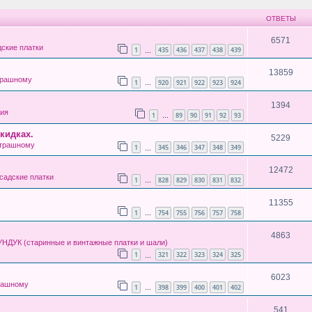
ОТВЕТЫ
6571
ские платки
1
435
436
437
438
439
…
13859
трашному
1
920
921
922
923
924
…
1394
ия
1
89
90
91
92
93
…
кидках.
5229
страшному
1
345
346
347
348
349
…
12472
садские платки
1
828
829
830
831
832
…
11355
1
754
755
756
757
758
…
4863
ДУК (старинные и винтажные платки и шали)
1
321
322
323
324
325
…
6023
рашному
1
398
399
400
401
402
…
541