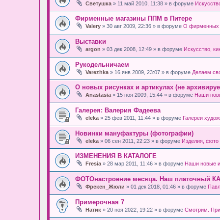
Светушка
» 11 май 2010, 11:38 » в форуме
Искусство
Фирменные магазины ППМ в Питере
Valery
» 30 авг 2009, 22:36 » в форуме
О фирменных 
Выставки
argon
» 03 дек 2008, 12:49 » в форуме
Искусство, кин
Рукодельничаем
Varezhka
» 16 янв 2009, 23:07 » в форуме
Делаем св
О новых рисунках и артикулах (не архивируе
Anastasia
» 15 ноя 2009, 15:44 » в форуме
Наши нов
Галерея: Валерия Фадеева
eleka
» 25 фев 2011, 11:44 » в форуме
Галереи худож
Новинки мануфактуры (фотографии)
eleka
» 06 сен 2011, 22:23 » в форуме
Изделия, фото
ИЗМЕНЕНИЯ В КАТАЛОГЕ
Fresia
» 28 мар 2011, 11:46 » в форуме
Наши новые и
ФОТОнастроение месяца. Наш платочный К
Фрекен_Жюли
» 01 дек 2018, 01:46 » в форуме
Павл
Примерочная 7
Натик
» 20 ноя 2022, 19:22 » в форуме
Смотрим. Пр