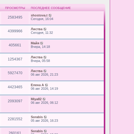
ПРОСМОТРЫ
ПОСЛЕДНЕЕ СООБЩЕНИЕ
shostova.t
2583495
Сегодня, 16:04
Листва
4399966
Сегодня, 11:32
Майя
405661
Вчера, 14:18
Листва
1254367
Вчера, 05:58
Листва
5927470
06 авг 2026, 21:23
Елена А
4423465
06 авг 2026, 14:19
Miya82
2093097
06 авг 2026, 06:12
Sorabis
2281552
05 авг 2026, 16:23
Sorabis
260161