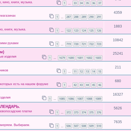
, кино, книги, музыка.
1
33
34
35
36
37
…
4359
магазинах
1
287
288
289
290
291
…
1883
о, книги, музыка.
1
122
123
124
125
126
…
10842
оими руками
1
719
720
721
722
723
…
м)
25241
ые изделия
1
1679
1680
1681
1682
1683
…
211
ников
1
11
12
13
14
15
…
680
 которых есть на нашем форуме
1
42
43
44
45
46
…
16327
зделия
1
1085
1086
1087
1088
1089
…
АЛЕНДАРЬ.
5626
овопосадские платки
1
372
373
374
375
376
…
7635
имеряем. Выбираем.
1
506
507
508
509
510
…