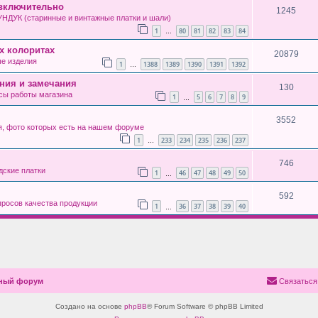
 включительно
1245
ДУК (старинные и винтажные платки и шали)
1
80
81
82
83
84
…
х колоритах
20879
е изделия
1
1388
1389
1390
1391
1392
…
ания и замечания
130
сы работы магазина
1
5
6
7
8
9
…
3552
я, фото которых есть на нашем форуме
1
233
234
235
236
237
…
746
ские платки
1
46
47
48
49
50
…
592
росов качества продукции
1
36
37
38
39
40
…
чный форум
Связаться
Создано на основе
phpBB
® Forum Software © phpBB Limited