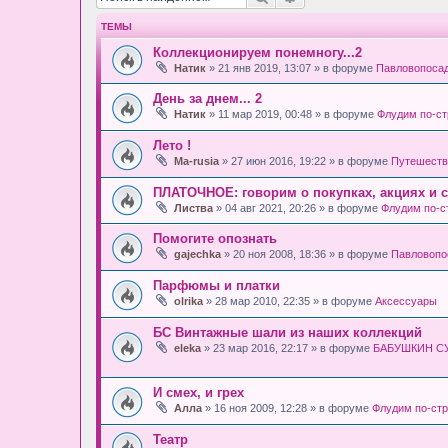
ТЕМЫ
Коллекционируем понемногу...2
Натик
» 21 янв 2019, 13:07 » в форуме
Павловопосад
День за днем... 2
Натик
» 11 мар 2019, 00:48 » в форуме
Флудим по-с
Лето !
Ma-rusia
» 27 июн 2016, 19:22 » в форуме
Путешеств
ПЛАТОЧНОЕ: говорим о покупках, акциях и с
Листва
» 04 авг 2021, 20:26 » в форуме
Флудим по-
Помогите опознать
gajechka
» 20 ноя 2008, 18:36 » в форуме
Павловопо
Парфюмы и платки
olrika
» 28 мар 2010, 22:35 » в форуме
Аксессуары
БС Винтажные шали из наших коллекций
eleka
» 23 мар 2016, 22:17 » в форуме
БАБУШКИН СУН
И смех, и грех
Алла
» 16 ноя 2009, 12:28 » в форуме
Флудим по-ст
Театр