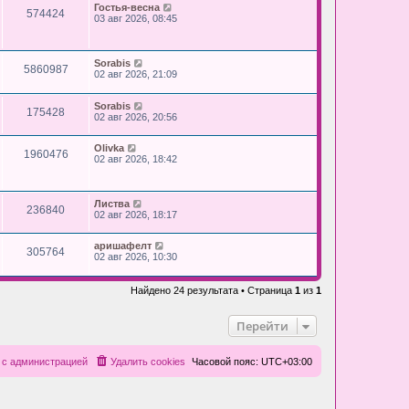
Гостья-весна
574424
03 авг 2026, 08:45
Sorabis
5860987
02 авг 2026, 21:09
Sorabis
175428
02 авг 2026, 20:56
Olivka
1960476
02 авг 2026, 18:42
Листва
236840
02 авг 2026, 18:17
аришафелт
305764
02 авг 2026, 10:30
Найдено 24 результата • Страница
1
из
1
Перейти
 с администрацией
Удалить cookies
Часовой пояс:
UTC+03:00