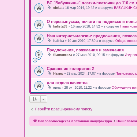
БС "Бабушкины" платки-платочки до 110 см
eleka
» 16 мар 2014, 19:42 » в форуме
БАБУШКИН СУН
О перевыпусках, печати по подписке и новы
kalista33
» 16 мар 2018, 14:52 » в форуме
Наши новы
Наш интернет-магазин: предложения, пожел
Kalinka
» 19 авг 2010, 17:39 » в форуме
Общие вопро
Предложения, пожелания и замечания
filamentoza
» 27 мар 2010, 00:15 » в форуме
Издели
Сравнение колоритов 2
Натик
» 29 мар 2024, 17:07 » в форуме
Павловопосад
для отдела качества
нила
» 28 окт 2010, 11:22 » в форуме
Обсуждение воп
Перейти к расширенному поиску
Павловопосадская платочная мануфактура
Наш плато