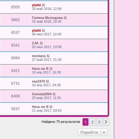
platki
6505
25 май 2018, 12:09
Галина Молодова
5802
02 май 2018, 18:34
platki
6537
06 июл 2017, 10:45
Z.M.
6541
02 июн 2017, 19:58
mevlana
6084
27 май 2017, 21:26
Ната ли Я
6321
10 апр 2017, 16:38
sea1979
6731
10 апр 2017, 04:36
Geroda2004
6409
25 мар 2017, 11:01
Ната ли Я
5637
21 мар 2017, 03:53
1
2
3
След.
Найдено 75 результатов
Перейти