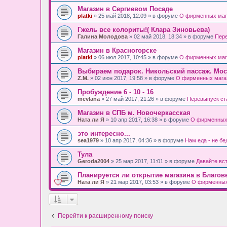
Магазин в Сергиевом Посаде
platki
» 25 май 2018, 12:09 » в форуме
О фирменных маг
Гжель все колориты!( Клара Зиновьева)
Галина Молодова
» 02 май 2018, 18:34 » в форуме
Пере
Магазин в Красногорске
platki
» 06 июл 2017, 10:45 » в форуме
О фирменных маг
Выбираем подарок. Никольский пассаж. Мос
Z.M.
» 02 июн 2017, 19:58 » в форуме
О фирменных мага
Пробуждение 6 - 10 - 16
mevlana
» 27 май 2017, 21:26 » в форуме
Перевыпуск ст
Магазин в СПБ м. Новочеркасская
Ната ли Я
» 10 апр 2017, 16:38 » в форуме
О фирменных
это интересно...
sea1979
» 10 апр 2017, 04:36 » в форуме
Нам еда - не бе
Тула
Geroda2004
» 25 мар 2017, 11:01 » в форуме
Давайте вс
Планируется ли открытие магазина в Благов
Ната ли Я
» 21 мар 2017, 03:53 » в форуме
О фирменных
Перейти к расширенному поиску