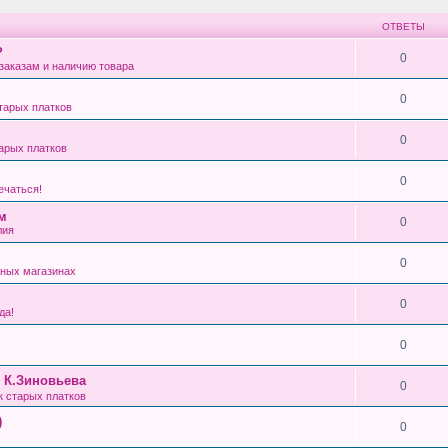
ОТВЕТЫ
?
0
заказам и наличию товара
0
тарых платков
0
арых платков
0
ечаться!
см
0
лия
0
ных магазинах
0
да!
0
, К.Зиновьева
0
 старых платков
)
0