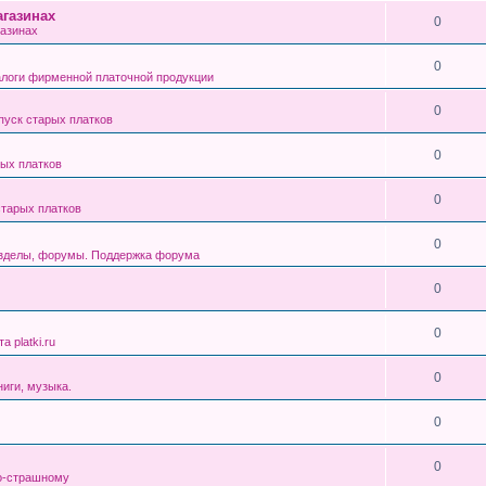
газинах
0
азинах
0
алоги фирменной платочной продукции
0
уск старых платков
0
ых платков
0
тарых платков
0
азделы, форумы. Поддержка форума
0
0
 platki.ru
0
ниги, музыка.
0
0
о-страшному