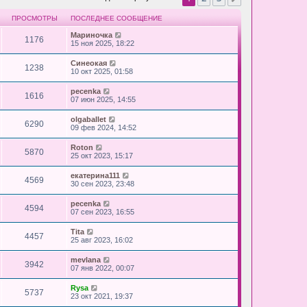
ПРОСМОТРЫ
ПОСЛЕДНЕЕ СООБЩЕНИЕ
Мариночка
1176
15 ноя 2025, 18:22
Синеокая
1238
10 окт 2025, 01:58
pecenka
1616
07 июн 2025, 14:55
olgaballet
6290
09 фев 2024, 14:52
Roton
5870
25 окт 2023, 15:17
екатерина111
4569
30 сен 2023, 23:48
pecenka
4594
07 сен 2023, 16:55
Tita
4457
25 авг 2023, 16:02
mevlana
3942
07 янв 2022, 00:07
Rysa
5737
23 окт 2021, 19:37