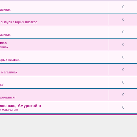
0
азинах
0
выпуск старых платков
0
азинах
ква
0
зинах
0
арых платков
0
 магазинах
0
да!
0
тречаться!
ещенске, Амурской о
0
 магазинах