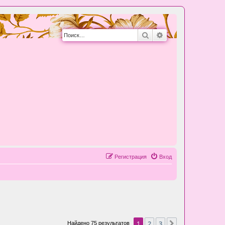
Поиск
Расширенный пои
Регистрация
Вход
1
2
3
След.
Найдено 75 результатов