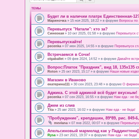
ТЕМЫ
Будет ли в наличии платрк Единственная-12
Мариночка
» 15 ноя 2025, 18:22 » в форуме
Вопросы по 
Перевыпуск "Натали": кто за?
Синеокая
» 10 окт 2025, 01:58 » в форуме
Перевыпуск с
Перевыпускайте!
pecenka
» 07 июн 2025, 14:55 » в форуме
Перевыпуск ст
Встречаемся в Сочи!
olgaballet
» 09 фев 2024, 14:52 » в форуме
Давайте встр
Вопрос:Платок "Праздник", вид 18, 135х135 
Roton
» 25 окт 2023, 15:17 » в форуме
Наши новые изде
Магазин в Иваново
екатерина111
» 30 сен 2023, 23:48 » в форуме
О фирмен
Аджика. С этой аджикой всё будет вкусным!
pecenka
» 07 сен 2023, 16:55 » в форуме
Нам еда - не бе
Джем из слив
Tita
» 25 авг 2023, 16:02 » в форуме
Нам еда - не беда!
"Пробуждение", крепдешин, 89*89, рис. 849-6
mevlana
» 07 янв 2022, 00:07 » в форуме
Перевыпуск
Апельсиновый мармелад как у Паддингтона)
Rysa
» 23 окт 2021, 19:37 » в форуме
Нам еда - не беда!