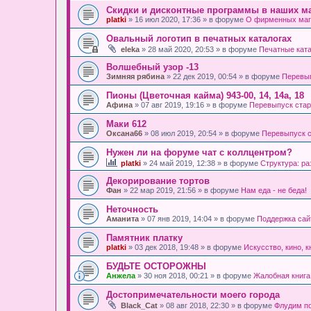
Скидки и дисконтные программы в наших ма
platki
» 16 июл 2020, 17:36 » в форуме
О фирменных маг
Овальный логотип в печатных каталогах
eleka
» 28 май 2020, 20:53 » в форуме
Печатные кат
Волшебный узор -13
Зимняя рябина
» 22 дек 2019, 00:54 » в форуме
Перевып
Пионы (Цветочная кайма) 943-00, 14, 14а, 18
Афина
» 07 авг 2019, 19:16 » в форуме
Перевыпуск стар
Маки 612
Оксана66
» 08 июл 2019, 20:54 » в форуме
Перевыпуск с
Нужен ли на форуме чат с коллцентром?
platki
» 24 май 2019, 12:38 » в форуме
Структура: р
Декорирование тортов
Фан
» 22 мар 2019, 21:56 » в форуме
Нам еда - не беда!
Неточность
Аманита
» 07 янв 2019, 14:04 » в форуме
Поддержка сайта
Памятник платку
platki
» 03 дек 2018, 19:48 » в форуме
Искусство, кино, к
БУДЬТЕ ОСТОРОЖНЫ
Анжела
» 30 ноя 2018, 00:21 » в форуме
Жалобная книга
Достопримечательности моего города
Black_Cat
» 08 авг 2018, 22:30 » в форуме
Флудим п