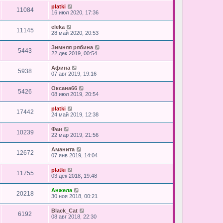
platki
11084
16 июл 2020, 17:36
eleka
11145
28 май 2020, 20:53
Зимняя рябина
5443
22 дек 2019, 00:54
Афина
5938
07 авг 2019, 19:16
Оксана66
5426
08 июл 2019, 20:54
platki
17442
24 май 2019, 12:38
Фан
10239
22 мар 2019, 21:56
Аманита
12672
07 янв 2019, 14:04
platki
11755
03 дек 2018, 19:48
Анжела
20218
30 ноя 2018, 00:21
Black_Cat
6192
08 авг 2018, 22:30