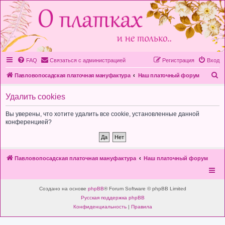
FAQ
Связаться с администрацией
Регистрация
Вход
П
Павловопосадская платочная мануфактура
Наш платочный форум
о
Удалить cookies
и
с
Вы уверены, что хотите удалить все cookie, установленные данной
конференцией?
к
Павловопосадская платочная мануфактура
Наш платочный форум
Создано на основе
phpBB
® Forum Software © phpBB Limited
Русская поддержка phpBB
Конфиденциальность
|
Правила