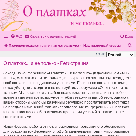
FAQ
Связаться с администрацией
Вход
П
Павловопосадская платочная мануфактура
Наш платочный форум
о
Язык:
и
О платках... и не только - Регистрация
с
Заходя на конференцию «О платках... и не только» (в дальнейшем «мы»,
к
«наш», «О платках... и не только», «http://platforum.ru»), вы подтверждаете
своё согласие со следующими условиями. Если вы не согласны с ними,
пожалуйста, не заходите и не пользуйтесь форумами «О платках... и не
только». Мы оставляем за собой право изменять эти правила в любое
время и сделаем всё возможное, чтобы уведомить вас об этом, однако с
вашей стороны было бы разумным регулярно просматривать этот текст
на предмет изменений, так как использование конференции «О платках...
и не только» после обновления/исправления условий означает ваше
согласие с ними.
Наши форумы работают под управлением программного обеспечения
для создания конференций phpBB (в дальнейшем «они», «программное