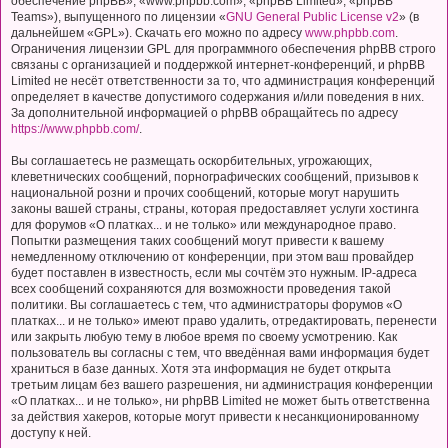
обеспечение phpBB», «www.phpbb.com», «phpBB Limited», «phpBB
Teams»), выпущенного по лицензии «
GNU General Public License v2
» (в
дальнейшем «GPL»). Скачать его можно по адресу
www.phpbb.com
.
Ограничения лицензии GPL для программного обеспечения phpBB строго
связаны с организацией и поддержкой интернет-конференций, и phpBB
Limited не несёт ответственности за то, что администрация конференций
определяет в качестве допустимого содержания и/или поведения в них.
За дополнительной информацией о phpBB обращайтесь по адресу
https://www.phpbb.com/
.
Вы соглашаетесь не размещать оскорбительных, угрожающих,
клеветнических сообщений, порнографических сообщений, призывов к
национальной розни и прочих сообщений, которые могут нарушить
законы вашей страны, страны, которая предоставляет услуги хостинга
для форумов «О платках... и не только» или международное право.
Попытки размещения таких сообщений могут привести к вашему
немедленному отключению от конференции, при этом ваш провайдер
будет поставлен в известность, если мы сочтём это нужным. IP-адреса
всех сообщений сохраняются для возможности проведения такой
политики. Вы соглашаетесь с тем, что администраторы форумов «О
платках... и не только» имеют право удалить, отредактировать, перенести
или закрыть любую тему в любое время по своему усмотрению. Как
пользователь вы согласны с тем, что введённая вами информация будет
храниться в базе данных. Хотя эта информация не будет открыта
третьим лицам без вашего разрешения, ни администрация конференции
«О платках... и не только», ни phpBB Limited не может быть ответственна
за действия хакеров, которые могут привести к несанкционированному
доступу к ней.