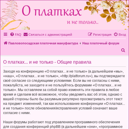
FAQ
Связаться с администрацией
Регистрация
Вход
Павловопосадская платочная мануфактура
Наш платочный форум
П
о
О платках... и не только - Общие правила
и
с
Заходя на конференцию «О платках... и не только» (в дальнейшем «мы»,
«наш», «О платках... и не только», «http://platforum.ru»), вы подтверждаете
к
своё согласие со следующими условиями. Если вы не согласны с ними,
пожалуйста, не заходите и не пользуйтесь форумами «О платках... и не
только». Мы оставляем за собой право изменять эти правила в любое
время и сделаем всё возможное, чтобы уведомить вас об этом, однако с
вашей стороны было бы разумным регулярно просматривать этот текст
на предмет изменений, так как использование конференции «О платках...
и не только» после обновления/исправления условий означает ваше
согласие с ними.
Наши форумы работают под управлением программного обеспечения
для создания конференций phpBB (в дальнейшем «они», «программное