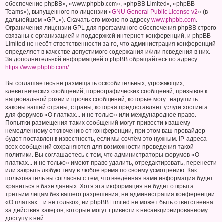
обеспечение phpBB», «www.phpbb.com», «phpBB Limited», «phpBB
Teams»), выпущенного по лицензии «
GNU General Public License v2
» (в
дальнейшем «GPL»). Скачать его можно по адресу
www.phpbb.com
.
Ограничения лицензии GPL для программного обеспечения phpBB строго
связаны с организацией и поддержкой интернет-конференций, и phpBB
Limited не несёт ответственности за то, что администрация конференций
определяет в качестве допустимого содержания и/или поведения в них.
За дополнительной информацией о phpBB обращайтесь по адресу
https://www.phpbb.com/
.
Вы соглашаетесь не размещать оскорбительных, угрожающих,
клеветнических сообщений, порнографических сообщений, призывов к
национальной розни и прочих сообщений, которые могут нарушить
законы вашей страны, страны, которая предоставляет услуги хостинга
для форумов «О платках... и не только» или международное право.
Попытки размещения таких сообщений могут привести к вашему
немедленному отключению от конференции, при этом ваш провайдер
будет поставлен в известность, если мы сочтём это нужным. IP-адреса
всех сообщений сохраняются для возможности проведения такой
политики. Вы соглашаетесь с тем, что администраторы форумов «О
платках... и не только» имеют право удалить, отредактировать, перенести
или закрыть любую тему в любое время по своему усмотрению. Как
пользователь вы согласны с тем, что введённая вами информация будет
храниться в базе данных. Хотя эта информация не будет открыта
третьим лицам без вашего разрешения, ни администрация конференции
«О платках... и не только», ни phpBB Limited не может быть ответственна
за действия хакеров, которые могут привести к несанкционированному
доступу к ней.