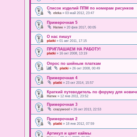
Список изделий ППМ по номерам рисунков
eleka
» 03 май 2012, 23:47
Примерочная 5
Натик
» 20 фев 2017, 00:05
О нас пишут
platki
» 01 авг 2011, 17:15
ПРИГЛАШАЕМ НА РАБОТУ!
platki
» 16 окт 2008, 13:19
Опрос по шейным платкам
platki
» 26 окт 2008, 00:49
Примерочная 4
platki
» 23 окт 2014, 15:57
Краткий путеводитель по форуму для нович
Натик
» 12 янв 2011, 23:52
Примерочная 3
crazywool
» 26 окт 2013, 22:53
Примерочная 2
platki
» 18 янв 2012, 07:59
Артикул и цвет каймы