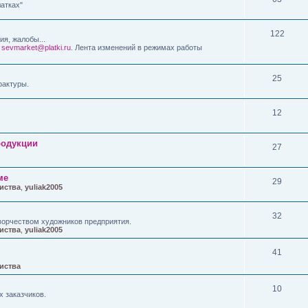
латках"
122
я, жалобы...
а
sevmarket@platki.ru
. Лента изменений в режимах работы
25
фактуры.
12
родукции
27
ме
29
иства
,
yuliak2005
32
ворчеством художников предприятия.
иства
,
yuliak2005
41
иства
10
х заказчиков.