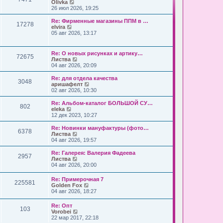
П
Olivka
е
26 июл 2026, 19:25
р
е
Re: Фирменные магазины ППМ в …
17278
й
П
elvira
т
е
05 авг 2026, 13:17
и
р
к
е
п
й
Re: О новых рисунках и артику…
о
72675
т
П
Листва
с
и
е
04 авг 2026, 20:09
л
к
р
е
п
е
Re: для отдела качества
д
о
3048
й
П
аришафелт
н
с
т
е
02 авг 2026, 10:30
е
л
и
р
м
е
к
е
Re: Альбом-каталог БОЛЬШОЙ СУ…
у
д
802
п
й
П
eleka
с
н
о
т
е
12 дек 2023, 10:27
о
е
с
и
р
о
м
л
к
е
б
Re: Новинки мануфактуры (фото…
у
е
6378
п
й
щ
П
Листва
с
д
о
т
е
е
04 авг 2026, 19:57
о
н
с
и
н
р
о
е
л
к
и
е
б
Re: Галерея: Валерия Фадеева
м
е
2957
п
ю
й
щ
П
Листва
у
д
о
т
е
е
04 авг 2026, 20:00
с
н
с
и
н
р
о
е
л
к
и
е
о
Re: Примерочная 7
м
е
п
ю
225581
й
б
П
Golden Fox
у
д
о
т
щ
е
04 авг 2026, 18:27
с
н
с
и
е
р
о
е
л
к
н
е
о
м
е
Re: Опт
п
и
103
й
б
у
д
П
Vorobei
о
ю
т
щ
с
н
е
22 мар 2017, 22:18
с
и
е
о