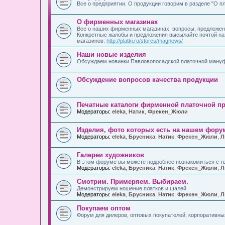
Все о предприятии. О продукции говорим в разделе "О п
О фирменных магазинах
Все о наших фирменных магазинах: вопросы, предложени
Конкретные жалобы и предложения высылайте почтой н
магазинов:
http://platki.ru/stores/magnews/
Наши новые изделия
Обсуждаем новинки Павловопосадской платочной ману
Обсуждение вопросов качества продукции
Печатные каталоги фирменной платочной п
Модераторы:
eleka
,
Натик
,
Фрекен_Жюли
Изделия, фото которых есть на нашем фору
Модераторы:
eleka
,
Брусника
,
Натик
,
Фрекен_Жюли
,
Л
Галереи художников
В этом форуме вы можете подробнее познакомиться с т
Модераторы:
eleka
,
Брусника
,
Натик
,
Фрекен_Жюли
,
Л
Смотрим. Примеряем. Выбираем.
Демонстрируем ношение платков и шалей.
Модераторы:
eleka
,
Брусника
,
Натик
,
Фрекен_Жюли
,
Л
Покупаем оптом
Форум для дилеров, оптовых покупателей, корпоративны