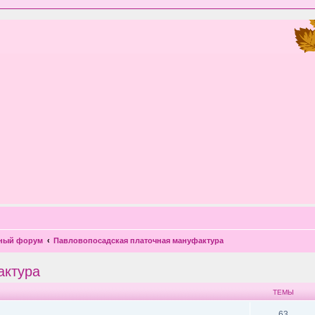
чный форум
Павловопосадская платочная мануфактура
актура
ТЕМЫ
63