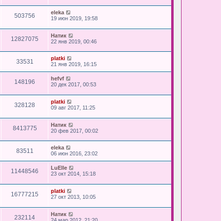
eleka
503756
19 июн 2019, 19:58
Натик
12827075
22 янв 2019, 00:46
platki
33531
21 янв 2019, 16:15
hefvf
148196
20 дек 2017, 00:53
platki
328128
09 авг 2017, 11:25
Натик
8413775
20 фев 2017, 00:02
eleka
83511
06 июн 2016, 23:02
LuElle
11448546
23 окт 2014, 15:18
platki
16777215
27 окт 2013, 10:05
Натик
232114
24 мар 2012, 21:20