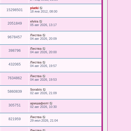
platki
15298501
18 янв 2012, 08:00
elvira
2051849
05 авг 2026, 13:17
Листва
9678457
04 авг 2026, 20:09
Листва
398796
04 авг 2026, 20:00
Листва
432065
04 авг 2026, 19:57
Листва
7634862
04 авг 2026, 19:53
Sorabis
5860839
02 авг 2026, 21:09
аришафелт
305751
02 авг 2026, 10:30
Листва
821959
29 июл 2026, 21:04
Листва