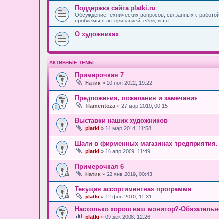
Поддержка сайта platki.ru
Обсуждение технических вопросов, связанных с работой 
проблемы с авторизацией, сбои, и т.п.
О художниках
АКТИВНЫЕ ТЕМЫ
Примерочная 7
Натик
» 20 ноя 2022, 19:22
Предложения, пожелания и замечания
filamentoza
» 27 мар 2010, 00:15
Выставки наших художников
platki
» 14 мар 2014, 11:58
Шали в фирменных магазинах предприятия.
platki
» 16 апр 2009, 11:49
Примерочная 6
Натик
» 22 янв 2019, 00:43
Текущая ассортиментная программа
platki
» 12 фев 2010, 11:31
Насколько хорош ваш монитор?-Обязательно 
platki
» 09 дек 2008, 12:26