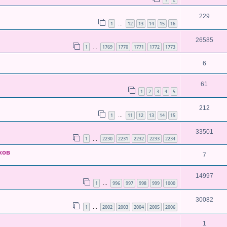
229
1
12
13
14
15
16
…
26585
1
1769
1770
1771
1772
1773
…
6
61
1
2
3
4
5
212
1
11
12
13
14
15
…
33501
1
2230
2231
2232
2233
2234
…
ков
7
14997
1
996
997
998
999
1000
…
30082
1
2002
2003
2004
2005
2006
…
1