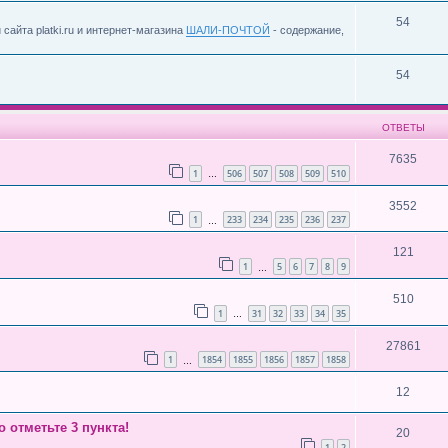
54
сайта platki.ru и интернет-магазина
ШАЛИ-ПОЧТОЙ
- содержание,
54
ОТВЕТЫ
7635
1
506
507
508
509
510
…
3552
1
233
234
235
236
237
…
121
1
5
6
7
8
9
…
510
1
31
32
33
34
35
…
27861
1
1854
1855
1856
1857
1858
…
12
отметьте 3 пункта!
20
1
2