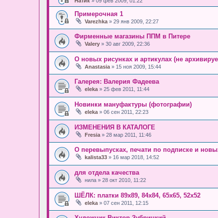
Натик
» 09 фев 2009, 01:22
Примерочная 1
Varezhka
» 29 янв 2009, 22:27
Фирменные магазины ППМ в Питере
Valery
» 30 авг 2009, 22:36
О новых рисунках и артикулах (не архивируе
Anastasia
» 15 ноя 2009, 15:44
Галерея: Валерия Фадеева
eleka
» 25 фев 2011, 11:44
Новинки мануфактуры (фотографии)
eleka
» 06 сен 2011, 22:23
ИЗМЕНЕНИЯ В КАТАЛОГЕ
Fresia
» 28 мар 2011, 11:46
О перевыпусках, печати по подписке и новы
kalista33
» 16 мар 2018, 14:52
для отдела качества
нила
» 28 окт 2010, 11:22
ШЁЛК: платки 89х89, 84х84, 65х65, 52х52
eleka
» 07 сен 2011, 12:15
Художник Виктор Зубрицкий