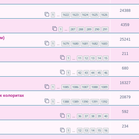
24388
1
1622
1623
1624
1625
1626
…
4359
1
287
288
289
290
291
…
м)
25241
1
1679
1680
1681
1682
1683
…
211
1
11
12
13
14
15
…
680
1
42
43
44
45
46
…
16327
1
1085
1086
1087
1088
1089
…
х колоритах
20879
1
1388
1389
1390
1391
1392
…
592
1
36
37
38
39
40
…
234
1
12
13
14
15
16
…