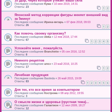
10 Дыр, через которые утекает ваша сила
Последнее сообщение
Кума
«
10 июн 2019, 14:31
Ответы:
23
1
2
Японский метод коррекции фигуры меняет внешний вид
за 5минут
Последнее сообщение
Ирина-янтарь
«
07 фев 2018, 09:03
Ответы:
26
1
2
Как помочь своему организму?
Последнее сообщение
eleka
«
12 янв 2018, 17:44
Ответы:
67
1
2
3
4
5
Успокойте меня , пожалуйста.
Последнее сообщение
Branchette
«
05 сен 2016, 12:52
Ответы:
8
Немного рецептов
Последнее сообщение
алоэ
«
23 май 2016, 10:25
Ответы:
17
1
2
Лечебная продукция
Последнее сообщение
Bastinda
«
26 май 2015, 19:09
Ответы:
83
1
2
3
4
5
6
Для тех, кто все время за компьютером
Последнее сообщение
Кострома
«
08 апр 2012, 19:55
Ответы:
3
О смысле жизни и здоровье (грустная тема)...
Последнее сообщение
Галактион
«
12 июл 2009, 18:27
Ответы:
12