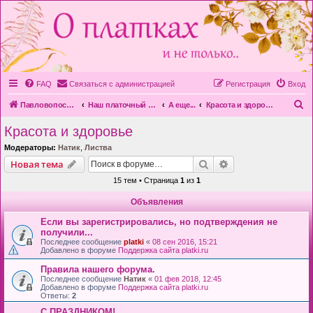
FAQ
Связаться с администрацией
Регистрация
Вход
П
Павловопосадская платочная мануфактура
Наш платочный форум
А еще...
Красота и здоровье
о
Красота и здоровье
и
Модераторы:
Натик
,
Листва
с
Поиск
Расширенный пои
Новая тема
к
15 тем • Страница
1
из
1
Объявления
Если вы зарегистрировались, но подтверждения не
получили...
Последнее сообщение
platki
«
08 сен 2016, 15:21
Добавлено в форуме
Поддержка сайта platki.ru
Правила нашего форума.
Последнее сообщение
Натик
«
01 фев 2018, 12:45
Добавлено в форуме
Поддержка сайта platki.ru
Ответы:
2
С ПРАЗДНИКОМ!