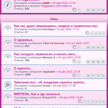
Последнее сообщение
platki
«
06 мар 2026, 17:45
Добавлено в форуме
Поддержка сайта platki.ru
Ответы:
559
1
35
36
37
38
…
Темы
Как нас дурят фармацевты, медики и правительство..
Последнее сообщение
Натлида
«
15 апр 2026, 17:12
Ответы:
47
1
2
3
4
О здоровье..
Последнее сообщение
Таня Ситникова
«
16 сен 2025, 10:07
Ответы:
602
1
38
39
40
41
…
Как похудеть правильно и начать жить...
Последнее сообщение
Morena_K
«
01 апр 2023, 20:05
Ответы:
700
1
44
45
46
47
…
О красоте...
Последнее сообщение
olgaballet
«
26 дек 2021, 15:26
Ответы:
1090
1
70
71
72
73
…
Заболеем все - об эпидемии свиного гриппа...
Последнее сообщение
Scorp
«
28 апр 2020, 17:48
Ответы:
9
МИГРЕНЬ. Как и где лечиться
Последнее сообщение
Елена Л.А.
«
05 фев 2020, 15:09
Ответы:
78
1
2
3
4
5
6