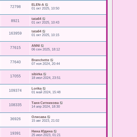
ELEN-A
72798
01 окт 2025, 10:50
tata64
8921
01 окт 2025, 10:43
tata64
163959
01 окт 2025, 10:15
ANNI
77615
06 сен 2025, 18:12
Branchette
77640
07 ноя 2024, 20:44
sibirka
17055
18 июл 2024, 23:51
Lorika
109374
01 май 2024, 15:48
Таня Ситникова
108335
14 апр 2024, 18:30
Олисава
36926
15 авг 2023, 21:02
Нина Юдина
19391
25 июл 2023, 01:21