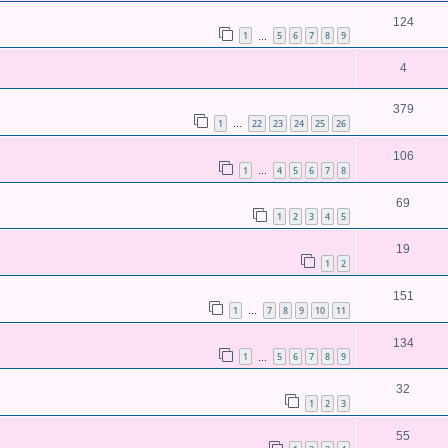
124
1
5
6
7
8
9
…
4
379
1
22
23
24
25
26
…
106
1
4
5
6
7
8
…
69
1
2
3
4
5
19
1
2
151
1
7
8
9
10
11
…
134
1
5
6
7
8
9
…
32
1
2
3
55