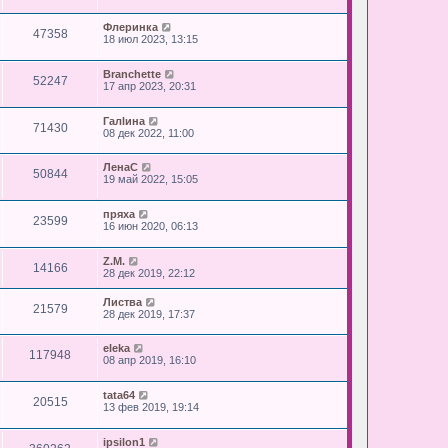
Флеринка
47358
18 июл 2023, 13:15
Branchette
52247
17 апр 2023, 20:31
Галlина
71430
08 дек 2022, 11:00
ЛенаС
50844
19 май 2022, 15:05
пряха
23599
16 июн 2020, 06:13
Z.M.
14166
28 дек 2019, 22:12
Листва
21579
28 дек 2019, 17:37
eleka
117948
08 апр 2019, 16:10
tata64
20515
13 фев 2019, 19:14
ipsilon1