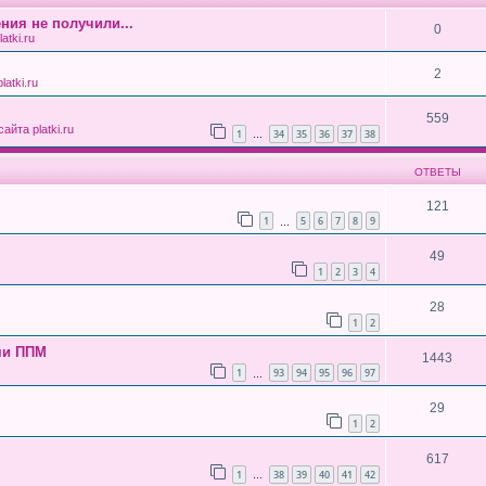
ния не получили...
0
atki.ru
2
atki.ru
559
айта platki.ru
1
34
35
36
37
38
…
ОТВЕТЫ
121
1
5
6
7
8
9
…
49
1
2
3
4
28
1
2
ми ППМ
1443
1
93
94
95
96
97
…
29
1
2
617
1
38
39
40
41
42
…