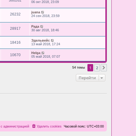
360262
06 окт 2018, 23:09
juana
26232
24 сен 2018, 23:59
Рада
28917
30 авг 2018, 18:46
Эдельвейс
18416
13 май 2018, 17:24
Helga
10670
05 май 2018, 07:07
1
2
След.
54 темы
Перейти
 с администрацией
Удалить cookies
Часовой пояс:
UTC+03:00