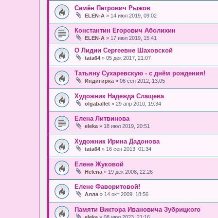
Семён Петрович Рыжов
ELEN-A
» 14 июл 2019, 09:02
Константин Егорович Аболихин
ELEN-A
» 17 июл 2019, 15:41
О Лидии Сергеевне Шаховской
tata64
» 05 дек 2017, 21:07
Татьяну Сухаревскую - с днём рождения!
Индигирка
» 06 сен 2012, 13:05
Художник Надежда Слащева
olgaballet
» 29 апр 2010, 19:34
Елена Литвинова
eleka
» 18 июл 2019, 20:51
Художник Ирина Дадонова
tata64
» 16 сен 2013, 01:34
Елене Жуковой
Helena
» 19 дек 2008, 22:26
Елене Фаворитовой!
Алла
» 14 окт 2009, 18:56
Памяти Виктора Ивановича Зубрицкого
eleka
» 08 июл 2023, 21:16