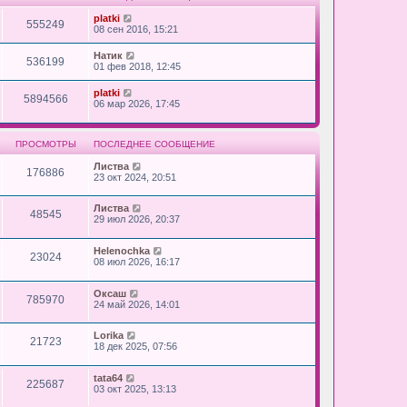
platki
555249
08 сен 2016, 15:21
Натик
536199
01 фев 2018, 12:45
platki
5894566
06 мар 2026, 17:45
ПРОСМОТРЫ
ПОСЛЕДНЕЕ СООБЩЕНИЕ
Листва
176886
23 окт 2024, 20:51
Листва
48545
29 июл 2026, 20:37
Helenochka
23024
08 июл 2026, 16:17
Оксаш
785970
24 май 2026, 14:01
Lorika
21723
18 дек 2025, 07:56
tata64
225687
03 окт 2025, 13:13