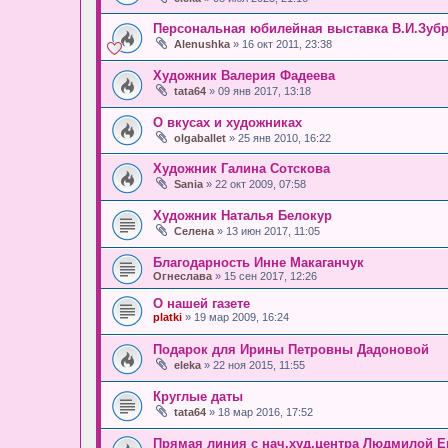
Персональная юбилейная выставка В.И.Зуб
Alenushka
» 16 окт 2011, 23:38
Художник Валерия Фадеева
tata64
» 09 янв 2017, 13:18
О вкусах и художниках
olgaballet
» 25 янв 2010, 16:22
Художник Галина Сотскова
Sania
» 22 окт 2009, 07:58
Художник Наталья Белокур
Селена
» 13 июн 2017, 11:05
Благодарность Инне Макаганчук
Огнеслава
» 15 сен 2017, 12:26
О нашей газете
platki
» 19 мар 2009, 16:24
Подарок для Ирины Петровны Дадоновой
eleka
» 22 ноя 2015, 11:55
Круглые даты
tata64
» 18 мар 2016, 17:52
Прямая линия с нач.худ.центра Людмилой 