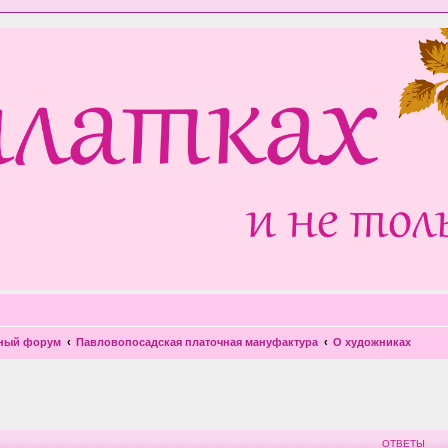
чный форум
Павловопосадская платочная мануфактура
О художниках
ширенный поиск
ОТВЕТЫ