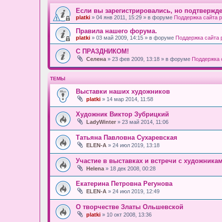
Если вы зарегистрировались, но подтвержде
platki
» 04 янв 2011, 15:29 » в форуме
Поддержка сайта pl
Правила нашего форума.
platki
» 03 май 2009, 14:15 » в форуме
Поддержка сайта pl
С ПРАЗДНИКОМ!
Селена
» 23 фев 2009, 13:18 » в форуме
Поддержка с
ТЕМЫ
Выставки наших художников
platki
» 14 мар 2014, 11:58
Художник Виктор Зубрицкий
LadyWinter
» 23 май 2014, 11:06
Татьяна Павловна Сухаревская
ELEN-A
» 24 июл 2019, 13:18
Участие в выставках и встречи с художника
Helena
» 18 дек 2008, 00:28
Екатерина Петровна Регунова
ELEN-A
» 24 июл 2019, 12:49
О творчестве Златы Ольшевской
platki
» 10 окт 2008, 13:36