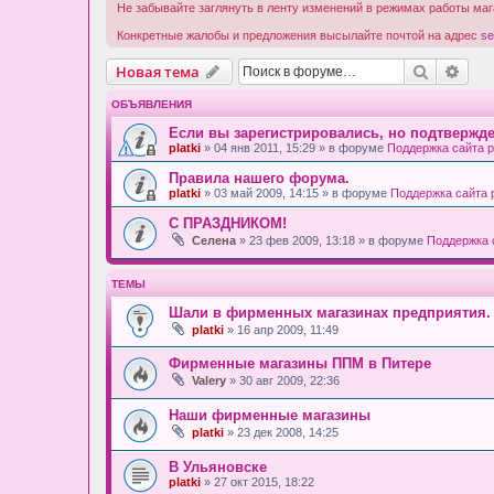
Не забывайте заглянуть в ленту изменений в режимах работы ма
Конкретные жалобы и предложения высылайте почтой на адрес
se
Поиск
Рас
Новая тема
ОБЪЯВЛЕНИЯ
Если вы зарегистрировались, но подтвержде
platki
» 04 янв 2011, 15:29 » в форуме
Поддержка сайта pl
Правила нашего форума.
platki
» 03 май 2009, 14:15 » в форуме
Поддержка сайта pl
С ПРАЗДНИКОМ!
Селена
» 23 фев 2009, 13:18 » в форуме
Поддержка с
ТЕМЫ
Шали в фирменных магазинах предприятия.
platki
» 16 апр 2009, 11:49
Фирменные магазины ППМ в Питере
Valery
» 30 авг 2009, 22:36
Наши фирменные магазины
platki
» 23 дек 2008, 14:25
В Ульяновске
platki
» 27 окт 2015, 18:22