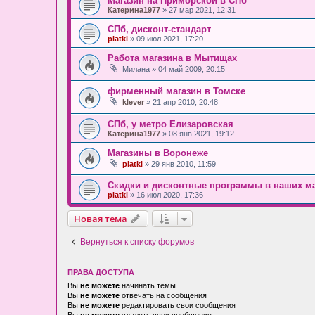
Магазин на Приморской в СПб
Катерина1977
» 27 мар 2021, 12:31
СПб, дисконт-стандарт
platki
» 09 июл 2021, 17:20
Работа магазина в Мытищах
Милана
» 04 май 2009, 20:15
фирменный магазин в Томске
klever
» 21 апр 2010, 20:48
СПб, у метро Елизаровская
Катерина1977
» 08 янв 2021, 19:12
Магазины в Воронеже
platki
» 29 янв 2010, 11:59
Скидки и дисконтные программы в наших ма
platki
» 16 июл 2020, 17:36
Новая тема
Вернуться к списку форумов
ПРАВА ДОСТУПА
Вы
не можете
начинать темы
Вы
не можете
отвечать на сообщения
Вы
не можете
редактировать свои сообщения