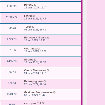
метель
118333
12 фев 2026, 19:47
Галия
2099279
13 янв 2026, 12:42
Тусся
84596
05 сен 2025, 16:41
Волжанка -Волга
172425
10 авг 2025, 16:12
Феотлиса
52156
16 июл 2025, 12:06
Листва
449728
18 сен 2024, 18:37
Ольга Павловна
29254
24 фев 2024, 14:01
Белгородочка
42663
22 янв 2024, 11:54
Любовь Анатольевна
100170
03 окт 2023, 11:42
екатерина111
4566