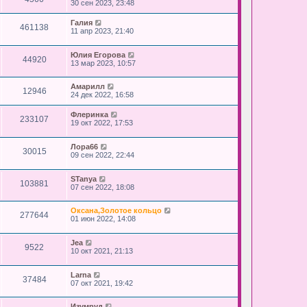
30 сен 2023, 23:48
Галия
461138
11 апр 2023, 21:40
Юлия Егорова
44920
13 мар 2023, 10:57
Амарилл
12946
24 дек 2022, 16:58
Флеринка
233107
19 окт 2022, 17:53
Лора66
30015
09 сен 2022, 22:44
STanya
103881
07 сен 2022, 18:08
Оксана,Золотое кольцо
277644
01 июн 2022, 14:08
Jea
9522
10 окт 2021, 21:13
Larna
37484
07 окт 2021, 19:42
Изумруд