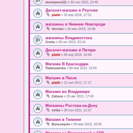
екатерина111
» 30 сен 2023, 23:48
Дисконт-магазин в Реутове
platki
» 20 апр 2016, 17:31
магазины в Нижнем Новгороде
Vorobei
» 18 июн 2015, 10:08
магазины Владивостока
Greita
» 05 окт 2012, 03:16
Дисконт-магазин в Питере
platki
» 08 апр 2016, 10:56
Магазин В Краснодаре
Пампушечка
» 09 янв 2014, 23:55
Магазин в Пензе
platki
» 21 ноя 2012, 17:17
Магазин во Владимире
Zabava
» 25 авг 2013, 17:40
Магазины Ростова-на-Дону
olrika
» 28 сен 2021, 21:57
Магазин в Тюмени
Валькирия
» 09 июн 2016, 18:50