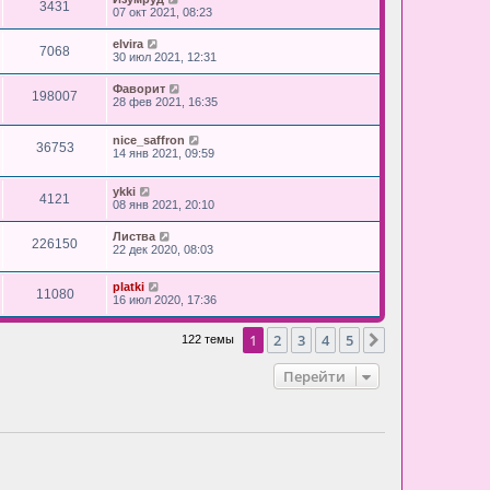
3431
07 окт 2021, 08:23
elvira
7068
30 июл 2021, 12:31
Фаворит
198007
28 фев 2021, 16:35
nice_saffron
36753
14 янв 2021, 09:59
ykki
4121
08 янв 2021, 20:10
Листва
226150
22 дек 2020, 08:03
platki
11080
16 июл 2020, 17:36
1
2
3
4
5
След.
122 темы
Перейти