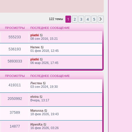
1
2
3
4
5
След.
122 темы
ПРОСМОТРЫ
ПОСЛЕДНЕЕ СООБЩЕНИЕ
platki
555233
08 сен 2016, 15:21
Натик
536193
01 фев 2018, 12:45
platki
5893033
06 мар 2026, 17:45
ПРОСМОТРЫ
ПОСЛЕДНЕЕ СООБЩЕНИЕ
Листва
419311
03 сен 2024, 19:30
elvira
2050992
Вчера, 13:17
Marussa
37589
18 фев 2026, 19:43
ИриsКа
14877
16 фев 2026, 03:26