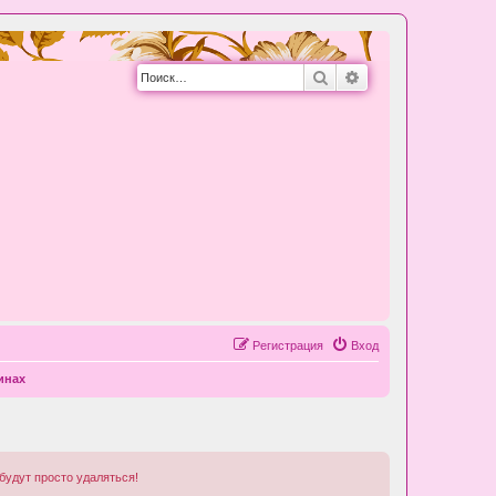
Поиск
Расширенный пои
Регистрация
Вход
инах
удут просто удаляться!