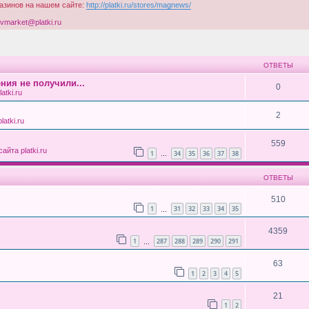
газинов на нашем сайте:
http://platki.ru/stores/magnews/
vmarket@platki.ru
ширенный поиск
ОТВЕТЫ
ния не получили...
0
atki.ru
2
atki.ru
559
айта platki.ru
1
34
35
36
37
38
…
ОТВЕТЫ
510
1
31
32
33
34
35
…
4359
1
287
288
289
290
291
…
63
1
2
3
4
5
21
1
2