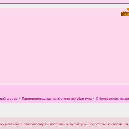
чный форум
Павловопосадская платочная мануфактура
О фирменных магаз
ных магазинов Павловопосадской платочной мануфактуры. Все остальные сообщения б