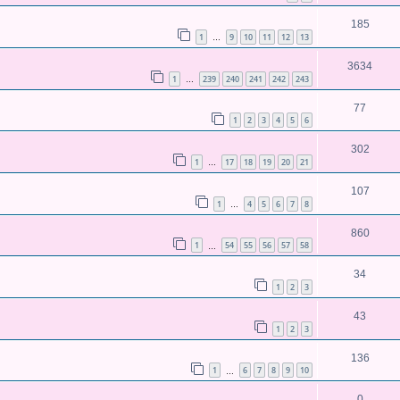
185
1
9
10
11
12
13
…
3634
1
239
240
241
242
243
…
77
1
2
3
4
5
6
302
1
17
18
19
20
21
…
107
1
4
5
6
7
8
…
860
1
54
55
56
57
58
…
34
1
2
3
43
1
2
3
136
1
6
7
8
9
10
…
0