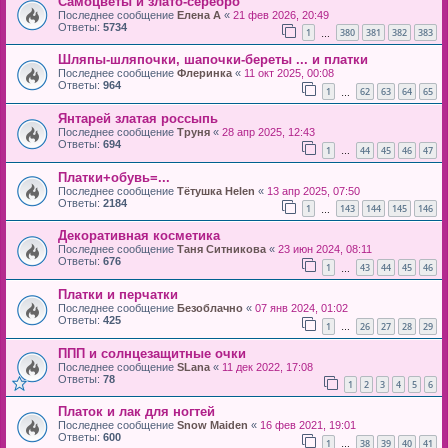
Самоцветы и злато-серебро
Последнее сообщение
Елена А
«
21 фев 2026, 20:49
Ответы:
5734
1
380
381
382
383
…
Шляпы-шляпочки, шапочки-береты ... и платки
Последнее сообщение
Флеринка
«
11 окт 2025, 00:08
Ответы:
964
1
62
63
64
65
…
Янтарей златая россыпь
Последнее сообщение
Труня
«
28 апр 2025, 12:43
Ответы:
694
1
44
45
46
47
…
Платки+обувь=...
Последнее сообщение
Тётушка Helen
«
13 апр 2025, 07:50
Ответы:
2184
1
143
144
145
146
…
Декоративная косметика
Последнее сообщение
Таня Ситникова
«
23 июн 2024, 08:11
Ответы:
676
1
43
44
45
46
…
Платки и перчатки
Последнее сообщение
Безоблачно
«
07 янв 2024, 01:02
Ответы:
425
1
26
27
28
29
…
ППП и солнцезащитные очки
Последнее сообщение
SLana
«
11 дек 2022, 17:08
Ответы:
78
1
2
3
4
5
6
Платок и лак для ногтей
Последнее сообщение
Snow Maiden
«
16 фев 2021, 19:01
Ответы:
600
1
38
39
40
41
…