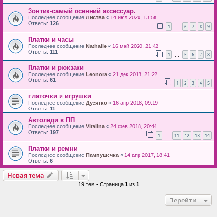
Зонтик-самый осенний аксессуар.
Последнее сообщение
Листва
«
14 июл 2020, 13:58
Ответы:
126
1
6
7
8
9
…
Платки и часы
Последнее сообщение
Nathalie
«
16 май 2020, 21:42
Ответы:
111
1
5
6
7
8
…
Платки и рюкзаки
Последнее сообщение
Leonora
«
21 дек 2018, 21:22
Ответы:
61
1
2
3
4
5
платочки и игрушки
Последнее сообщение
Дусятко
«
16 апр 2018, 09:19
Ответы:
11
Автоледи в ПП
Последнее сообщение
Vitalina
«
24 фев 2018, 20:44
Ответы:
197
1
11
12
13
14
…
Платки и ремни
Последнее сообщение
Пампушечка
«
14 апр 2017, 18:41
Ответы:
6
Новая тема
19 тем • Страница
1
из
1
Перейти