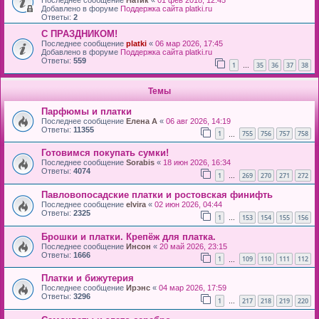
Последнее сообщение
Натик
«
01 фев 2018, 12:45
Добавлено в форуме
Поддержка сайта platki.ru
Ответы:
2
С ПРАЗДНИКОМ!
Последнее сообщение
platki
«
06 мар 2026, 17:45
Добавлено в форуме
Поддержка сайта platki.ru
Ответы:
559
1
35
36
37
38
…
Темы
Парфюмы и платки
Последнее сообщение
Елена А
«
06 авг 2026, 14:19
Ответы:
11355
1
755
756
757
758
…
Готовимся покупать сумки!
Последнее сообщение
Sorabis
«
18 июн 2026, 16:34
Ответы:
4074
1
269
270
271
272
…
Павловопосадские платки и ростовская финифть
Последнее сообщение
elvira
«
02 июн 2026, 04:44
Ответы:
2325
1
153
154
155
156
…
Брошки и платки. Крепёж для платка.
Последнее сообщение
Инсон
«
20 май 2026, 23:15
Ответы:
1666
1
109
110
111
112
…
Платки и бижутерия
Последнее сообщение
Ирэнс
«
04 мар 2026, 17:59
Ответы:
3296
1
217
218
219
220
…