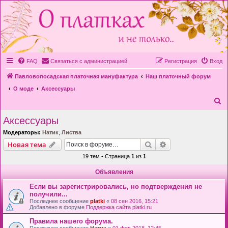
FAQ
Связаться с администрацией
Регистрация
Вход
Павловопосадская платочная мануфактура
Наш платочный форум
О моде
Аксессуары
П
о
Аксессуары
и
Модераторы:
Натик
,
Листва
с
Поиск
Расширенный пои
Новая тема
к
19 тем • Страница
1
из
1
Объявления
Если вы зарегистрировались, но подтверждения не
получили...
Последнее сообщение
platki
«
08 сен 2016, 15:21
Добавлено в форуме
Поддержка сайта platki.ru
Правила нашего форума.