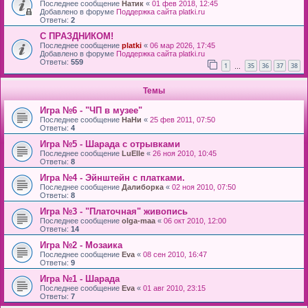
Последнее сообщение
Натик
«
01 фев 2018, 12:45
Добавлено в форуме
Поддержка сайта platki.ru
Ответы:
2
С ПРАЗДНИКОМ!
Последнее сообщение
platki
«
06 мар 2026, 17:45
Добавлено в форуме
Поддержка сайта platki.ru
Ответы:
559
1
35
36
37
38
…
Темы
Игра №6 - "ЧП в музее"
Последнее сообщение
НаНи
«
25 фев 2011, 07:50
Ответы:
4
Игра №5 - Шарада с отрывками
Последнее сообщение
LuElle
«
26 ноя 2010, 10:45
Ответы:
8
Игра №4 - Эйнштейн с платками.
Последнее сообщение
Далиборка
«
02 ноя 2010, 07:50
Ответы:
8
Игра №3 - "Платочная" живопись
Последнее сообщение
olga-maa
«
06 окт 2010, 12:00
Ответы:
14
Игра №2 - Мозаика
Последнее сообщение
Eva
«
08 сен 2010, 16:47
Ответы:
9
Игра №1 - Шарада
Последнее сообщение
Eva
«
01 авг 2010, 23:15
Ответы:
7