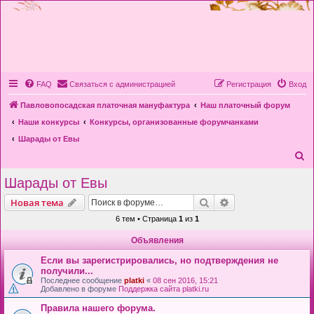
FAQ
Связаться с администрацией
Регистрация
Вход
Павловопосадская платочная мануфактура
Наш платочный форум
Наши конкурсы
Конкурсы, организованные форумчанками
Шарады от Евы
П
о
Шарады от Евы
и
Поиск
Расширенный пои
Новая тема
с
6 тем • Страница
1
из
1
к
Объявления
Если вы зарегистрировались, но подтверждения не
получили...
Последнее сообщение
platki
«
08 сен 2016, 15:21
Добавлено в форуме
Поддержка сайта platki.ru
Правила нашего форума.