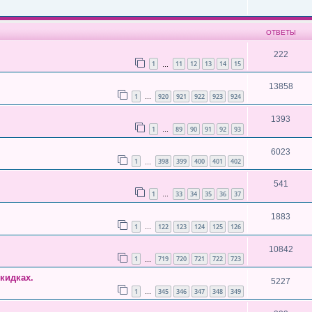
ОТВЕТЫ
222
1
11
12
13
14
15
…
13858
1
920
921
922
923
924
…
1393
1
89
90
91
92
93
…
6023
1
398
399
400
401
402
…
541
1
33
34
35
36
37
…
1883
1
122
123
124
125
126
…
10842
1
719
720
721
722
723
…
кидках.
5227
1
345
346
347
348
349
…