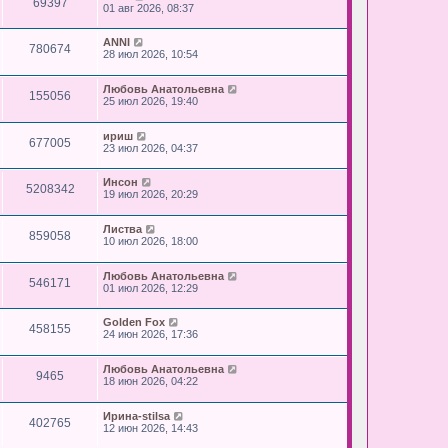
69397
01 авг 2026, 08:37
ANNI
780674
28 июл 2026, 10:54
Любовь Анатольевна
155056
25 июл 2026, 19:40
ириш
677005
23 июл 2026, 04:37
Инсон
5208342
19 июл 2026, 20:29
Листва
859058
10 июл 2026, 18:00
Любовь Анатольевна
546171
01 июл 2026, 12:29
Golden Fox
458155
24 июн 2026, 17:36
Любовь Анатольевна
9465
18 июн 2026, 04:22
Ирина-stilsa
402765
12 июн 2026, 14:43