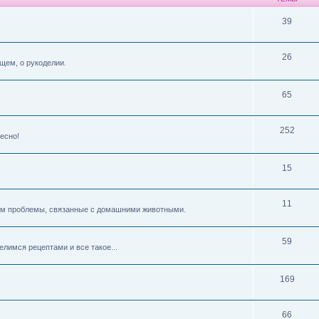
39
26
бщем, о рукоделии.
65
252
ресно!
15
11
ем проблемы, связанные с домашними животными.
59
елимся рецептами и все такое...
169
66