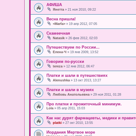
АФИША
Янетта
» 21 ноя 2010, 09:22
Весна пришла!
<Marfa>
» 19 апр 2012, 07:05
Скамеечная
Natasik
» 26 фев 2012, 02:03
Путешествуем по России...
Елена-Ч
» 19 янв 2009, 13:52
Говорим по-русски
tereza
» 12 янв 2012, 06:47
Платки и шали в путешествиях
Alenushka
» 13 окт 2013, 13:27
Платки и шали в музеях
Любовь Анатольевна
» 29 ноя 2011, 01:28
Про платки и прожиточный минимум.
Lola
» 05 апр 2011, 15:03
Как нас дурят фармацевты, медики и правит
platki
» 27 окт 2010, 13:55
Иордания Мертвое море