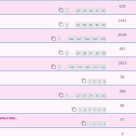
628
1
38
39
40
41
42
…
1442
1
93
94
95
96
97
…
8549
1
566
567
568
569
570
…
481
1
29
30
31
32
33
…
1815
1
118
119
120
121
122
…
56
1
2
3
4
388
1
22
23
24
25
26
…
86
1
2
3
4
5
6
ельство..
47
1
2
3
4
4