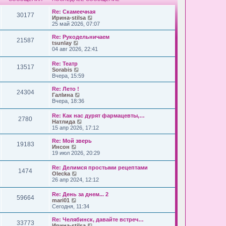
Re: Скамеечная
30177
П
Ирина-stilsa
е
25 май 2026, 07:07
р
е
Re: Рукодельничаем
21587
й
П
tsunlay
т
е
04 авг 2026, 22:41
и
р
к
е
Re: Театр
п
13517
й
П
Sorabis
о
т
е
Вчера, 15:59
с
и
р
л
к
е
Re: Лето !
е
п
24304
й
П
Галlина
д
о
т
е
Вчера, 18:36
н
с
и
р
е
л
к
е
м
е
Re: Как нас дурят фармацевты,…
п
2780
й
у
д
П
Натлида
о
т
с
н
е
15 апр 2026, 17:12
с
и
о
е
р
л
к
о
м
е
Re: Мой зверь
е
п
19183
б
у
й
П
Инсон
д
о
щ
с
т
е
19 июл 2026, 20:29
н
с
е
о
и
р
е
л
н
о
к
е
м
е
Re: Делимся простыми рецептами
и
б
п
1474
й
у
П
д
Olecka
ю
щ
о
т
с
е
н
26 апр 2024, 12:12
е
с
и
о
р
е
н
л
к
о
е
м
и
е
Re: День за днем... 2
п
б
59664
й
у
П
ю
д
mari01
о
щ
т
с
е
н
Сегодня, 11:34
с
е
и
о
р
е
л
н
к
о
е
м
е
Re: Челябинск, давайте встреч…
и
п
б
33773
й
у
д
П
Ирина-stilsa