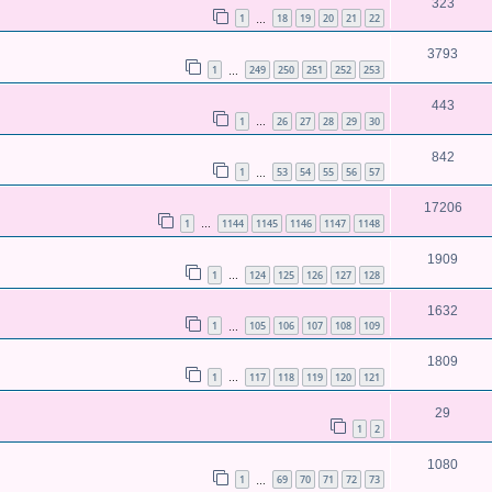
323
1
18
19
20
21
22
…
3793
1
249
250
251
252
253
…
443
1
26
27
28
29
30
…
842
1
53
54
55
56
57
…
17206
1
1144
1145
1146
1147
1148
…
1909
1
124
125
126
127
128
…
1632
1
105
106
107
108
109
…
1809
1
117
118
119
120
121
…
29
1
2
1080
1
69
70
71
72
73
…