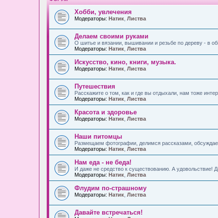
Хобби, увлечения
Модераторы:
Натик
,
Листва
Делаем своими руками
О шитье и вязании, вышивании и резьбе по дереву - в о
Модераторы:
Натик
,
Листва
Искусство, кино, книги, музыка.
Модераторы:
Натик
,
Листва
Путешествия
Расскажите о том, как и где вы отдыхали, нам тоже инте
Модераторы:
Натик
,
Листва
Красота и здоровье
Модераторы:
Натик
,
Листва
Наши питомцы
Размещаем фотографии, делимся рассказами, обсужда
Модераторы:
Натик
,
Листва
Нам еда - не беда!
И даже не средство к существованию. А удовольствие! Д
Модераторы:
Натик
,
Листва
Флудим по-страшному
Модераторы:
Натик
,
Листва
Давайте встречаться!