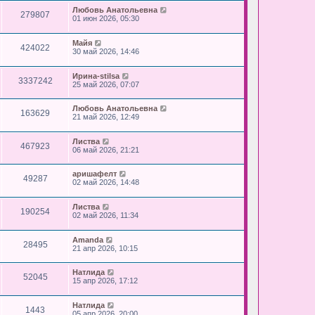
Любовь Анатольевна
279807
01 июн 2026, 05:30
Майя
424022
30 май 2026, 14:46
Ирина-stilsa
3337242
25 май 2026, 07:07
Любовь Анатольевна
163629
21 май 2026, 12:49
Листва
467923
06 май 2026, 21:21
аришафелт
49287
02 май 2026, 14:48
Листва
190254
02 май 2026, 11:34
Amanda
28495
21 апр 2026, 10:15
Натлида
52045
15 апр 2026, 17:12
Натлида
1443
05 апр 2026, 20:00