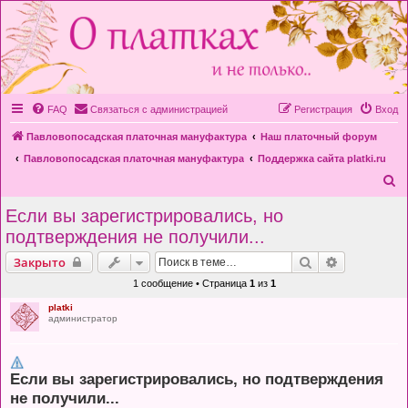
FAQ
Связаться с администрацией
Регистрация
Вход
Павловопосадская платочная мануфактура
Наш платочный форум
Павловопосадская платочная мануфактура
Поддержка сайта platki.ru
П
о
Если вы зарегистрировались, но
и
подтверждения не получили...
с
Поиск
Расширенн
Закрыто
к
1 сообщение • Страница
1
из
1
platki
администратор
Если вы зарегистрировались, но подтверждения
не получили...