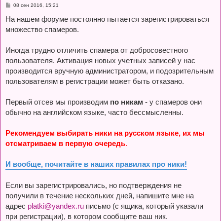
С
08 сен 2016, 15:21
о
о
На нашем форуме постоянно пытается зарегистрироваться
б
множество спамеров.
щ
е
н
и
Иногда трудно отличить спамера от добросовестного
е
пользователя. Активация новых учетных записей у нас
производится вручную администратором, и подозрительным
пользователям в регистрации может быть отказано.
Первый отсев мы производим
по никам
- у спамеров они
обычно на английском языке, часто бессмысленны.
Рекомендуем выбирать ники на русском языке, их мы
отсматриваем в первую очередь
.
И вообще, почитайте в наших правилах про ники!
Если вы зарегистрировались, но подтверждения не
получили в течение нескольких дней, напишите мне на
адрес
platki@yandex.ru
письмо (с ящика, который указали
при регистрации), в котором сообщите ваш ник.